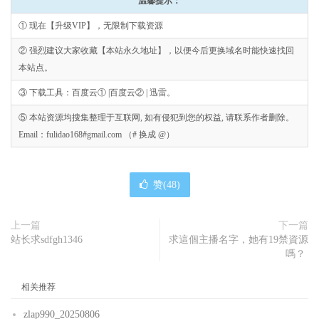
温馨提示：
① 现在【升级VIP】，无限制下载资源
② 强烈建议大家收藏【本站永久地址】，以便今后更换域名时能快速找回
本站点。
③ 下载工具：百度云① |百度云② | 迅雷。
⑤ 本站资源均搜集整理于互联网, 如有侵犯到您的权益, 请联系作者删除。
Email：fulidao168#gmail.com （# 换成 @）
赞(
48
)
上一篇
下一篇
站长求sdfgh1346
求這個主播名字，她有19禁資源
嗎？
相关推荐
zlap990_20250806