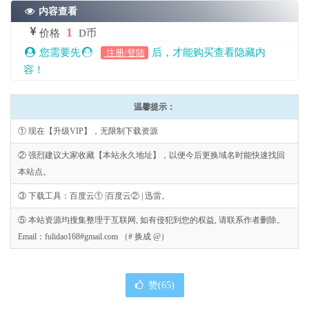
内容查看
1
价格
D币
您需要先
后，才能购买查看隐藏内
注册/登陆
容！
温馨提示：
① 现在【升级VIP】，无限制下载资源
② 强烈建议大家收藏【本站永久地址】，以便今后更换域名时能快速找回
本站点。
③ 下载工具：百度云① |百度云② | 迅雷。
⑤ 本站资源均搜集整理于互联网, 如有侵犯到您的权益, 请联系作者删除。
Email：fulidao168#gmail.com （# 换成 @）
赞(
65
)