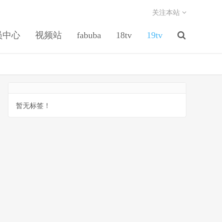
关注本站
员中心
视频站
fabuba
18tv
19tv
暂无标签！