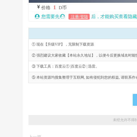
1
价格
D币
您需要先
后，才能购买查看隐藏
注册/登陆
① 现在【升级VIP】，无限制下载资源
② 强烈建议大家收藏【本站永久地址】，以便今后更换域名时能
③ 下载工具：百度云① |百度云② | 迅雷。
⑤ 本站资源均搜集整理于互联网, 如有侵犯到您的权益, 请联系作者删除。Emai
未经允许不得