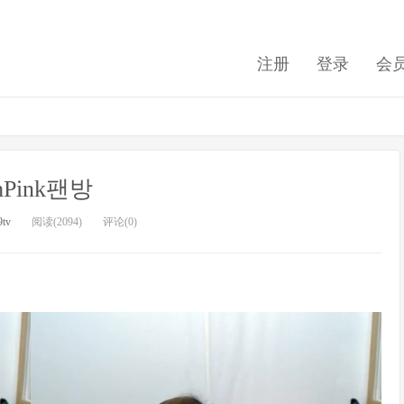
注册
登录
会
mPink팬방
9tv
阅读(2094)
评论(0)