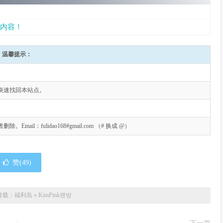
内容！
温馨提示：
快速找回本站点。
l：fulidao168#gmail.com （# 换成 @）
赞(
49
)
转载：
福利岛
»
KimPink팬방