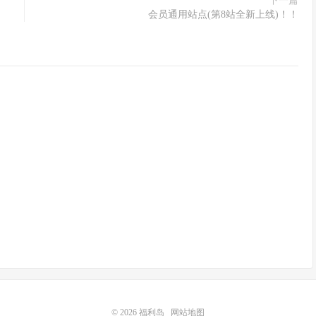
下一篇
会员通用站点(第8站全新上线)！！
© 2026
福利岛
网站地图