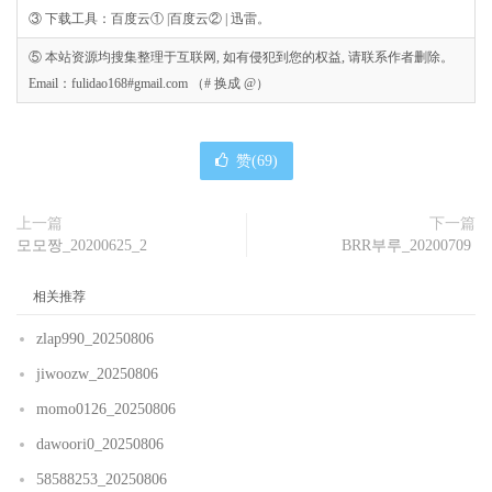
③ 下载工具：百度云① |百度云② | 迅雷。
⑤ 本站资源均搜集整理于互联网, 如有侵犯到您的权益, 请联系作者删除。
Email：fulidao168#gmail.com （# 换成 @）
赞(
69
)
上一篇
下一篇
모모짱_20200625_2
BRR부루_20200709
相关推荐
zlap990_20250806
jiwoozw_20250806
momo0126_20250806
dawoori0_20250806
58588253_20250806