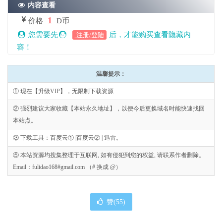
内容查看
1
价格
D币
您需要先
后，才能购买查看隐藏内
注册/登陆
容！
温馨提示：
① 现在【升级VIP】，无限制下载资源
② 强烈建议大家收藏【本站永久地址】，以便今后更换域名时能快速找回
本站点。
③ 下载工具：百度云① |百度云② | 迅雷。
⑤ 本站资源均搜集整理于互联网, 如有侵犯到您的权益, 请联系作者删除。
Email：fulidao168#gmail.com （# 换成 @）
赞(
55
)