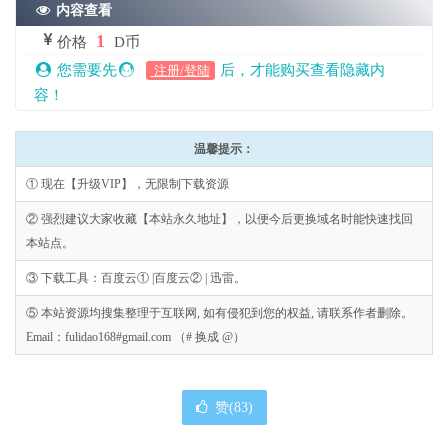
内容查看
1
价格
D币
您需要先
后，才能购买查看隐藏内
注册/登陆
容！
温馨提示：
① 现在【升级VIP】，无限制下载资源
② 强烈建议大家收藏【本站永久地址】，以便今后更换域名时能快速找回
本站点。
③ 下载工具：百度云① |百度云② | 迅雷。
⑤ 本站资源均搜集整理于互联网, 如有侵犯到您的权益, 请联系作者删除。
Email：fulidao168#gmail.com （# 换成 @）
赞(
83
)