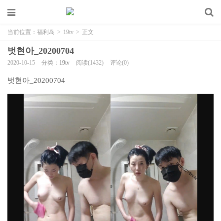
当前位置：
福利岛
>
19tv
>
正文
벗현아_20200704
2020-10-15
分类：
19tv
阅读(1432)
评论(0)
벗현아_20200704