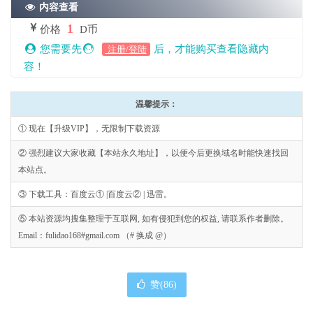
内容查看
1
价格
D币
您需要先
后，才能购买查看隐藏内
注册/登陆
容！
温馨提示：
① 现在【升级VIP】，无限制下载资源
② 强烈建议大家收藏【本站永久地址】，以便今后更换域名时能快速找回
本站点。
③ 下载工具：百度云① |百度云② | 迅雷。
⑤ 本站资源均搜集整理于互联网, 如有侵犯到您的权益, 请联系作者删除。
Email：fulidao168#gmail.com （# 换成 @）
赞(
86
)