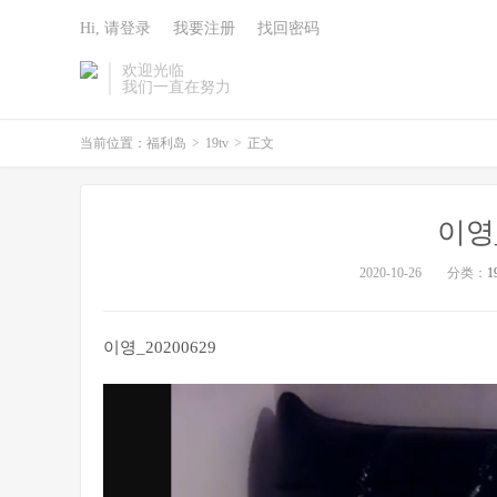
Hi, 请登录
我要注册
找回密码
欢迎光临
我们一直在努力
当前位置：
福利岛
>
19tv
>
正文
이영_
2020-10-26
分类：
1
이영_20200629