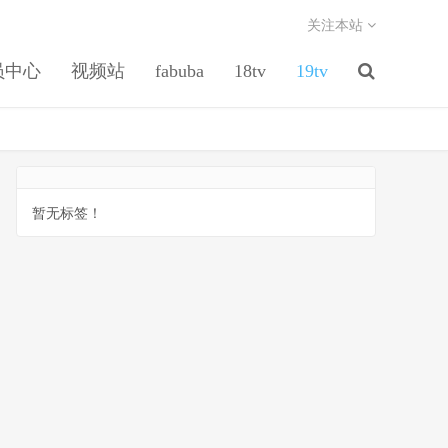
关注本站
员中心
视频站
fabuba
18tv
19tv
暂无标签！