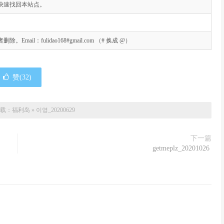
快速找回本站点。
l：fulidao168#gmail.com （# 换成 @）
赞(
32
)
载：
福利岛
»
이영_20200629
下一篇
getmeplz_20201026