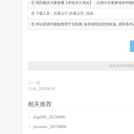
② 强烈建议大家收藏【本站永久地址】，以便今后更换域名时能
③ 下载工具：百度云① |百度云② | 迅雷。
⑤ 本站资源均搜集整理于互联网, 如有侵犯到您的权益, 请联系作者删除。Emai
未经允许不得转
上一篇
이브_20200626
相关推荐
zlap990_20250806
jiwoozw_20250806