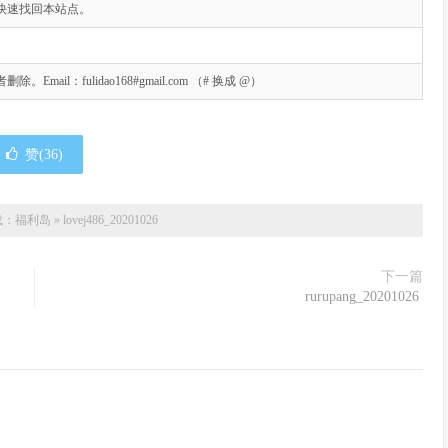
快速找回本站点。
l：fulidao168#gmail.com （# 换成 @）
赞(
36
)
载：
福利岛
»
lovej486_20201026
下一篇
rurupang_20201026