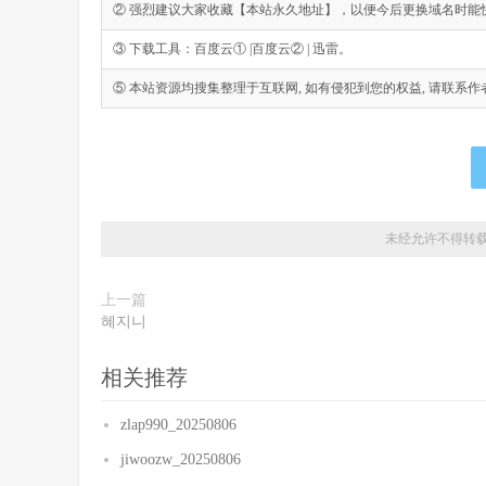
② 强烈建议大家收藏【本站永久地址】，以便今后更换域名时能
③ 下载工具：百度云① |百度云② | 迅雷。
⑤ 本站资源均搜集整理于互联网, 如有侵犯到您的权益, 请联系作者删除。Emai
未经允许不得转
上一篇
혜지니
相关推荐
zlap990_20250806
jiwoozw_20250806