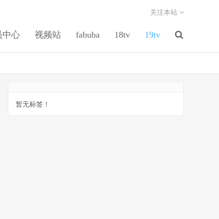
关注本站
员中心
视频站
fabuba
18tv
19tv
暂无标签！