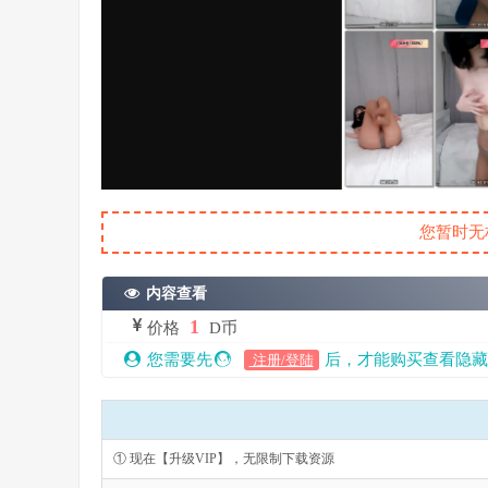
您暂时无
内容查看
1
价格
D币
您需要先
后，才能购买查看隐藏
注册/登陆
① 现在【升级VIP】，无限制下载资源