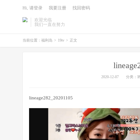
Hi, 请登录
我要注册
找回密码
欢迎光临
我们一直在努力
当前位置：
福利岛
>
19tv
>
正文
lineag
2020-12-07
分类：
1
lineage282_20201105