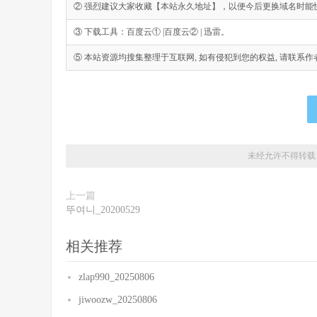
② 强烈建议大家收藏【本站永久地址】，以便今后更换域名时能
③ 下载工具：百度云① |百度云② | 迅雷。
⑤ 本站资源均搜集整理于互联网, 如有侵犯到您的权益, 请联系作者删除。Emai
未经允许不得转载
上一篇
뚜여니_20200529
相关推荐
zlap990_20250806
jiwoozw_20250806