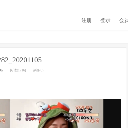
注册
登录
会
e282_20201105
9tv
阅读(1716)
评论(0)