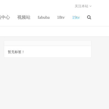
关注本站
员中心
视频站
fabuba
18tv
19tv
暂无标签！