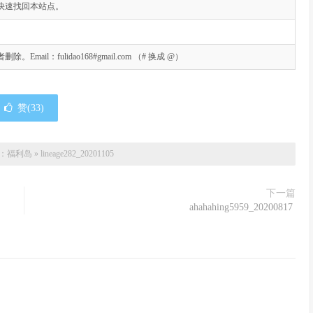
快速找回本站点。
l：fulidao168#gmail.com （# 换成 @）
赞(
33
)
：
福利岛
»
lineage282_20201105
下一篇
ahahahing5959_20200817