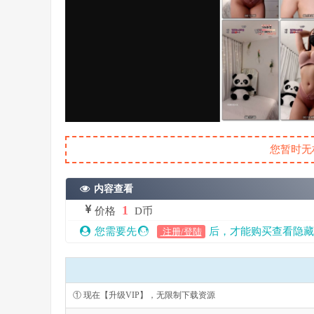
您暂时无
内容查看
1
价格
D币
您需要先
后，才能购买查看隐藏
注册/登陆
① 现在【升级VIP】，无限制下载资源