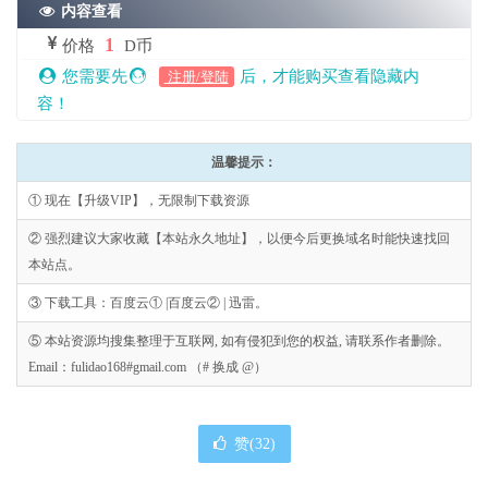
内容查看
1
价格
D币
您需要先
后，才能购买查看隐藏内
注册/登陆
容！
温馨提示：
① 现在【升级VIP】，无限制下载资源
② 强烈建议大家收藏【本站永久地址】，以便今后更换域名时能快速找回
本站点。
③ 下载工具：百度云① |百度云② | 迅雷。
⑤ 本站资源均搜集整理于互联网, 如有侵犯到您的权益, 请联系作者删除。
Email：fulidao168#gmail.com （# 换成 @）
赞(
32
)