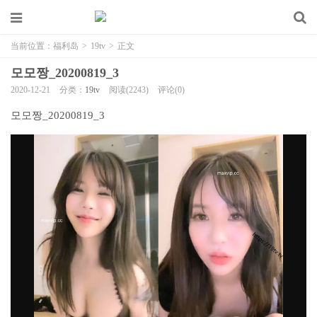
当前位置：
福利岛
>
19tv
>
正文
모모짱_20200819_3
2020-12-21
分类：
19tv
阅读(2243)
评论(0)
모모짱_20200819_3