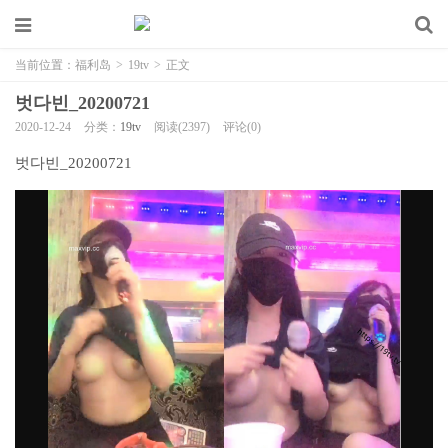
当前位置：
福利岛
>
19tv
>
正文
벗다빈_20200721
2020-12-24
分类：
19tv
阅读(2397)
评论(0)
벗다빈_20200721