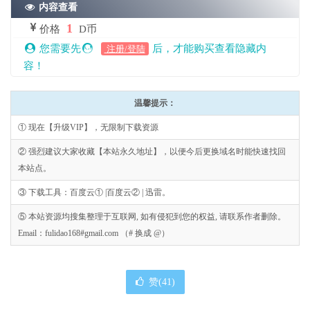
内容查看
1
价格
D币
您需要先
后，才能购买查看隐藏内
注册/登陆
容！
温馨提示：
① 现在【升级VIP】，无限制下载资源
② 强烈建议大家收藏【本站永久地址】，以便今后更换域名时能快速找回
本站点。
③ 下载工具：百度云① |百度云② | 迅雷。
⑤ 本站资源均搜集整理于互联网, 如有侵犯到您的权益, 请联系作者删除。
Email：fulidao168#gmail.com （# 换成 @）
赞(
41
)