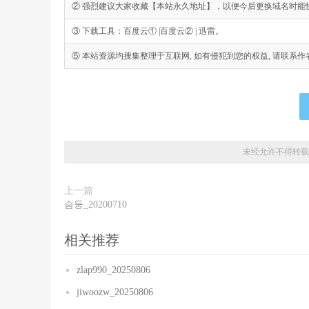
② 强烈建议大家收藏【本站永久地址】，以便今后更换域名时能
③ 下载工具：百度云① |百度云② | 迅雷。
⑤ 本站资源均搜集整理于互联网, 如有侵犯到您的权益, 请联系作者删除。Emai
未经允许不得转载
上一篇
슴둥_20200710
相关推荐
zlap990_20250806
jiwoozw_20250806