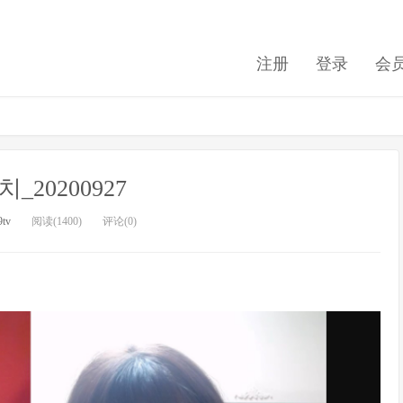
注册
登录
会
_20200927
9tv
阅读(1400)
评论(0)