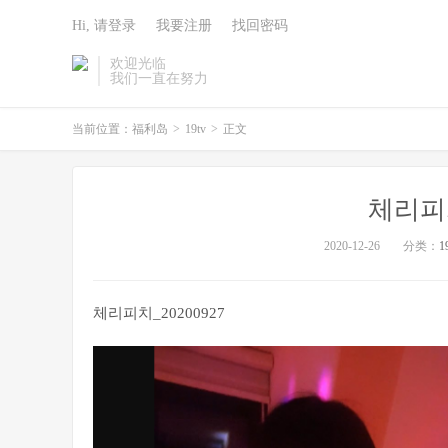
Hi, 请登录
我要注册
找回密码
欢迎光临
我们一直在努力
当前位置：
福利岛
>
19tv
>
正文
체리피치
2020-12-26
分类：
1
체리피치_20200927