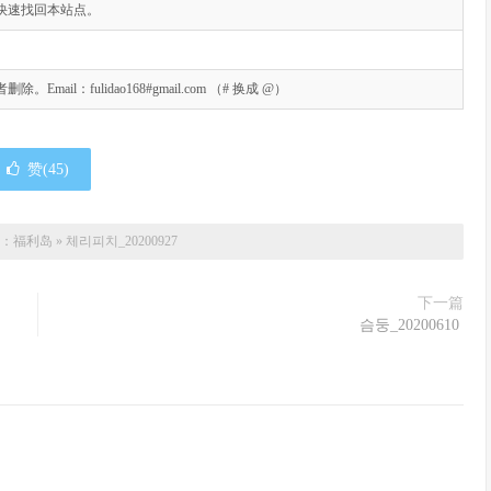
快速找回本站点。
l：fulidao168#gmail.com （# 换成 @）
赞(
45
)
：
福利岛
»
체리피치_20200927
下一篇
슴둥_20200610