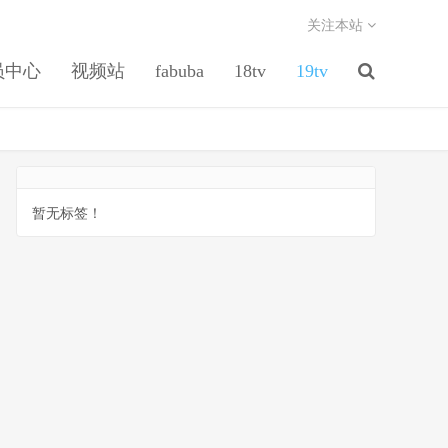
关注本站
员中心
视频站
fabuba
18tv
19tv
暂无标签！