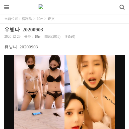
当前位置：
福利岛
>
19tv
>
正文
유빛나_20200903
2020-12-29
分类：
19tv
阅读(2019)
评论(0)
유빛나_20200903