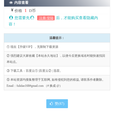
内容查看
1
价格
D币
您需要先
后，才能购买查看隐藏内
注册/登陆
容！
温馨提示：
① 现在【升级VIP】，无限制下载资源
② 强烈建议大家收藏【本站永久地址】，以便今后更换域名时能快速找回
本站点。
③ 下载工具：百度云① |百度云② | 迅雷。
⑤ 本站资源均搜集整理于互联网, 如有侵犯到您的权益, 请联系作者删除。
Email：fulidao168#gmail.com （# 换成 @）
赞(
87
)