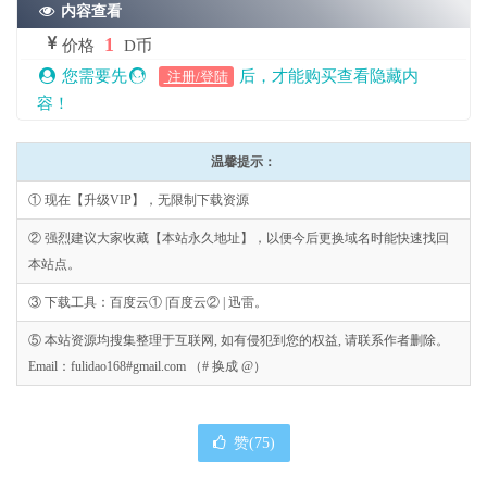
内容查看
1
价格
D币
您需要先
后，才能购买查看隐藏内
注册/登陆
容！
温馨提示：
① 现在【升级VIP】，无限制下载资源
② 强烈建议大家收藏【本站永久地址】，以便今后更换域名时能快速找回
本站点。
③ 下载工具：百度云① |百度云② | 迅雷。
⑤ 本站资源均搜集整理于互联网, 如有侵犯到您的权益, 请联系作者删除。
Email：fulidao168#gmail.com （# 换成 @）
赞(
75
)