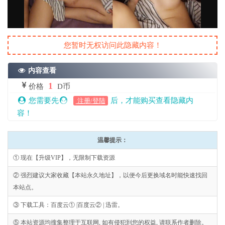
您暂时无权访问此隐藏内容！
内容查看
1
价格
D币
您需要先
后，才能购买查看隐藏内
注册/登陆
容！
温馨提示：
① 现在【升级VIP】，无限制下载资源
② 强烈建议大家收藏【本站永久地址】，以便今后更换域名时能快速找回
本站点。
③ 下载工具：百度云① |百度云② | 迅雷。
⑤ 本站资源均搜集整理于互联网, 如有侵犯到您的权益, 请联系作者删除。