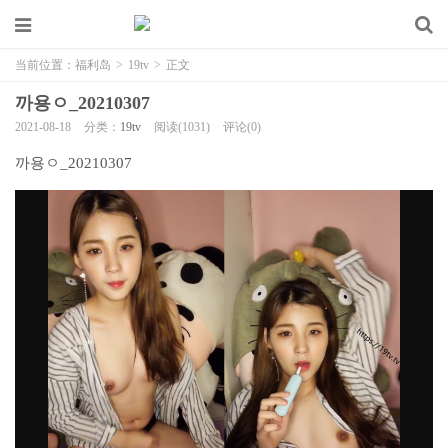
当前位置：
福利岛
>
19tv
>
正文
까용ㅇ_20210307
2021-08-18
分类：
19tv
阅读(1031)
评论(0)
까용ㅇ_20210307