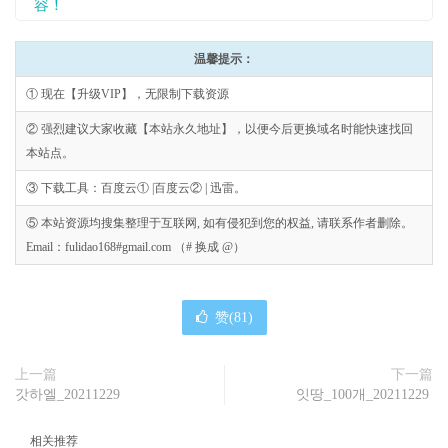
容！
温馨提示：
① 现在【升级VIP】，无限制下载资源
② 强烈建议大家收藏【本站永久地址】，以便今后更换域名时能快速找回
本站点。
③ 下载工具：百度云① |百度云② | 迅雷。
⑤ 本站资源均搜集整理于互联网, 如有侵犯到您的权益, 请联系作者删除。
Email：fulidao168#gmail.com （# 换成 @）
赞(
81
)
上一篇
下一篇
갓하엘_20211229
잇땅_100개_20211229
相关推荐