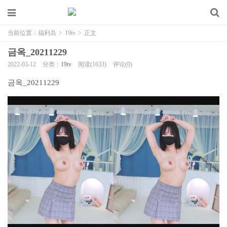
当前位置：
福利岛
>
19tv
>
正文
금옥_20211229
2022-03-12
分类：
19tv
阅读(1633)
评论(0)
금옥_20211229