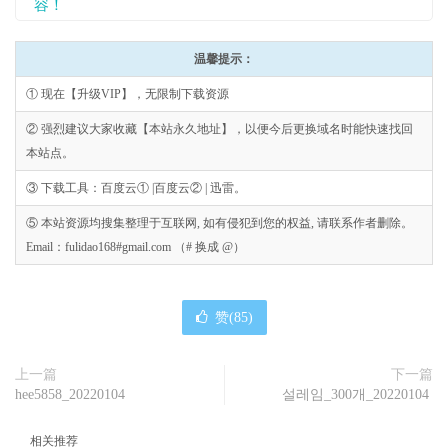
容！
温馨提示：
① 现在【升级VIP】，无限制下载资源
② 强烈建议大家收藏【本站永久地址】，以便今后更换域名时能快速找回
本站点。
③ 下载工具：百度云① |百度云② | 迅雷。
⑤ 本站资源均搜集整理于互联网, 如有侵犯到您的权益, 请联系作者删除。
Email：fulidao168#gmail.com （# 换成 @）
赞(
85
)
上一篇
下一篇
hee5858_20220104
설레임_300개_20220104
相关推荐