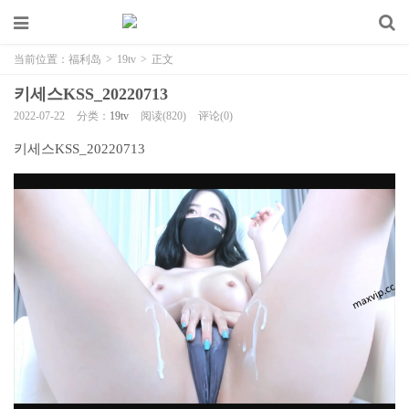
当前位置：
福利岛
>
19tv
>
正文
키세스KSS_20220713
2022-07-22
分类：
19tv
阅读(820)
评论(0)
키세스KSS_20220713