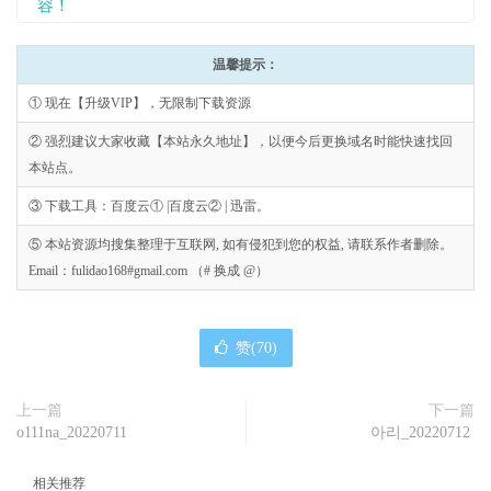
容！
温馨提示：
① 现在【升级VIP】，无限制下载资源
② 强烈建议大家收藏【本站永久地址】，以便今后更换域名时能快速找回
本站点。
③ 下载工具：百度云① |百度云② | 迅雷。
⑤ 本站资源均搜集整理于互联网, 如有侵犯到您的权益, 请联系作者删除。
Email：fulidao168#gmail.com （# 换成 @）
赞(
70
)
上一篇
下一篇
o111na_20220711
아리_20220712
相关推荐