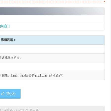
内容！
温馨提示：
快速找回本站点。
l：fulidao168#gmail.com （# 换成 @）
赞(
46
)
载：
福利岛
»
afreecaTV_위다츄