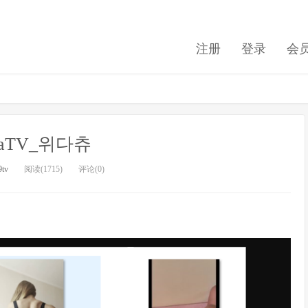
注册
登录
会
ecaTV_위다츄
9tv
阅读(1715)
评论(0)