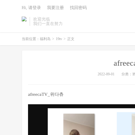
Hi, 请登录
我要注册
找回密码
欢迎光临
我们一直在努力
当前位置：
福利岛
>
19tv
>
正文
afre
2022-09-01
分类：
1
afreecaTV_위다츄