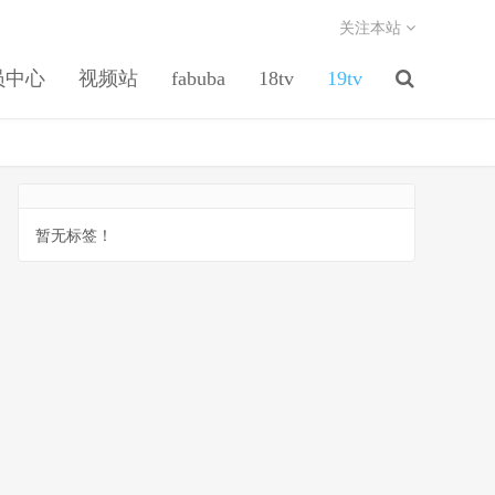
关注本站
员中心
视频站
fabuba
18tv
19tv
暂无标签！