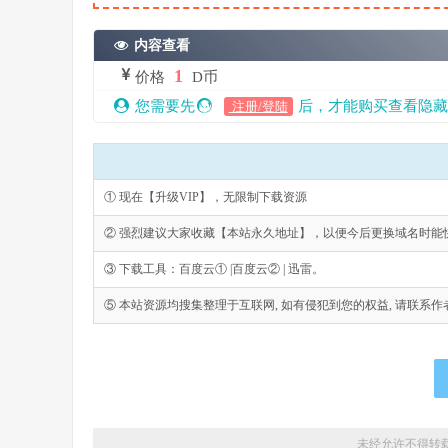
内容查看
1
价格
D币
您需要先
后，才能购买查看隐藏
注册/登陆
① 现在【升级VIP】，无限制下载资源
② 强烈建议大家收藏【本站永久地址】，以便今后更换域名时能
③ 下载工具：百度云① |百度云② | 迅雷。
⑤ 本站资源均搜集整理于互联网, 如有侵犯到您的权益, 请联系作者删除。Emai
未经允许不得转