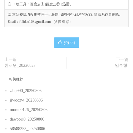
③ 下载工具：百度云① |百度云② | 迅雷。
⑤ 本站资源均搜集整理于互联网, 如有侵犯到您的权益, 请联系作者删除。
Email：fulidao168#gmail.com （# 换成 @）
赞(
85
)
上一篇
下一篇
한서원_20220827
임수향
相关推荐
zlap990_20250806
jiwoozw_20250806
momo0126_20250806
dawoori0_20250806
58588253_20250806