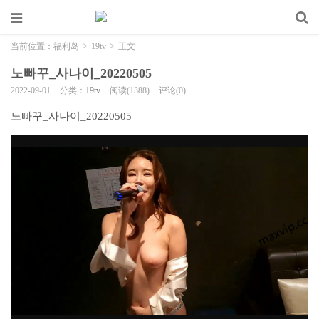
当前位置：
福利岛
>
19tv
>
正文
노빠꾸_사나이_20220505
2022-09-01
分类：
19tv
阅读(1388)
评论(0)
노빠꾸_사나이_20220505