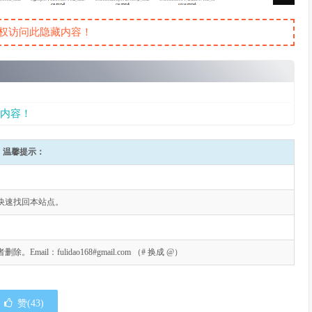
权访问此隐藏内容！
内容！
温馨提示：
快速找回本站点。
l：fulidao168#gmail.com （# 换成 @）
赞(
43
)