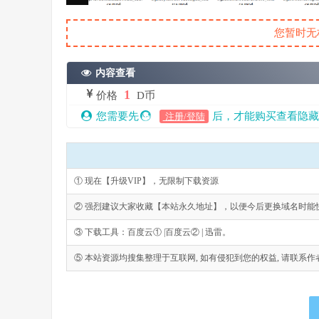
您暂时无
内容查看
1
价格
D币
您需要先
后，才能购买查看隐藏
注册/登陆
① 现在【升级VIP】，无限制下载资源
② 强烈建议大家收藏【本站永久地址】，以便今后更换域名时能
③ 下载工具：百度云① |百度云② | 迅雷。
⑤ 本站资源均搜集整理于互联网, 如有侵犯到您的权益, 请联系作者删除。Emai