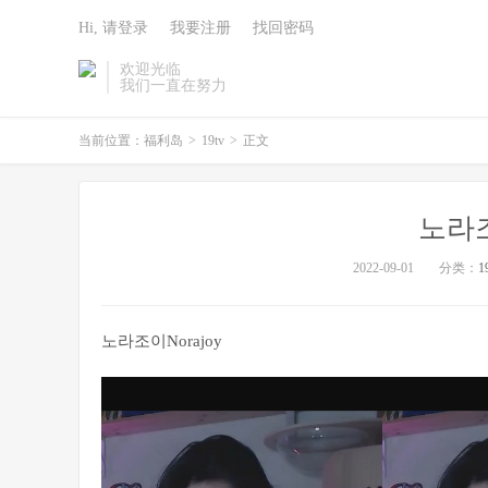
Hi, 请登录
我要注册
找回密码
欢迎光临
我们一直在努力
当前位置：
福利岛
>
19tv
>
正文
노라조
2022-09-01
分类：
1
노라조이Norajoy