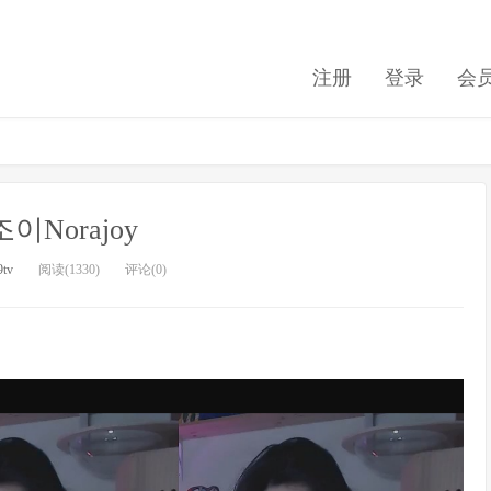
注册
登录
会
이Norajoy
9tv
阅读(1330)
评论(0)