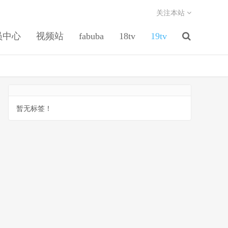
关注本站
员中心
视频站
fabuba
18tv
19tv
暂无标签！