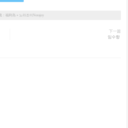
载：
福利岛
»
노라조이Norajoy
下一篇
임수향