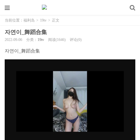
当前位置：
福利岛
>
19tv
>
正文
자연이_舞蹈合集
2022-09-06
分类：
19tv
阅读(1646)
评论(0)
자연이_舞蹈合集