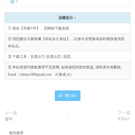
容！
温馨提示：
① 现在【升级VIP】，无限制下载资源
② 强烈建议大家收藏【本站永久地址】，以便今后更换域名时能快速找回
本站点。
③ 下载工具：百度云① |百度云② | 迅雷。
⑤ 本站资源均搜集整理于互联网, 如有侵犯到您的权益, 请联系作者删除。
Email：fulidao168#gmail.com （# 换成 @）
赞(
48
)
上一篇
下一篇
별찌
E야시
相关推荐