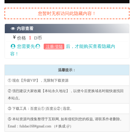
您暂时无权访问此隐藏内容！
内容查看
1
价格
D币
您需要先
后，才能购买查看隐藏内
注册/登陆
容！
温馨提示：
① 现在【升级VIP】，无限制下载资源
② 强烈建议大家收藏【本站永久地址】，以便今后更换域名时能快速找回
本站点。
③ 下载工具：百度云① |百度云② | 迅雷。
⑤ 本站资源均搜集整理于互联网, 如有侵犯到您的权益, 请联系作者删除。
Email：fulidao168#gmail.com （# 换成 @）