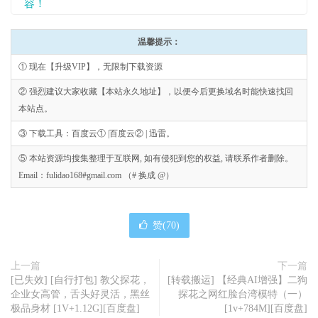
容！
温馨提示：
① 现在【升级VIP】，无限制下载资源
② 强烈建议大家收藏【本站永久地址】，以便今后更换域名时能快速找回
本站点。
③ 下载工具：百度云① |百度云② | 迅雷。
⑤ 本站资源均搜集整理于互联网, 如有侵犯到您的权益, 请联系作者删除。
Email：fulidao168#gmail.com （# 换成 @）
赞(
70
)
上一篇
下一篇
[已失效] [自行打包] 教父探花，
[转载搬运] 【经典AI增强】二狗
企业女高管，舌头好灵活，黑丝
探花之网红脸台湾模特（一）
极品身材 [1V+1.12G][百度盘]
[1v+784M][百度盘]