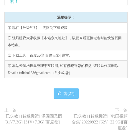
容！
温馨提示：
① 现在【升级VIP】，无限制下载资源
② 强烈建议大家收藏【本站永久地址】，以便今后更换域名时能快速找回
本站点。
③ 下载工具：百度云① |百度云② | 迅雷。
⑤ 本站资源均搜集整理于互联网, 如有侵犯到您的权益, 请联系作者删除。
Email：fulidao168#gmail.com （# 换成 @）
赞(
27
)
上一篇
下一篇
[已失效] [转载搬运] 汤圆圆又圆
[已失效] [转载搬运] [韩国視頻
[31V7.3G] [31V+7.3G][百度盘]
合集]20220922 [62V+22.9G][百
度盘]