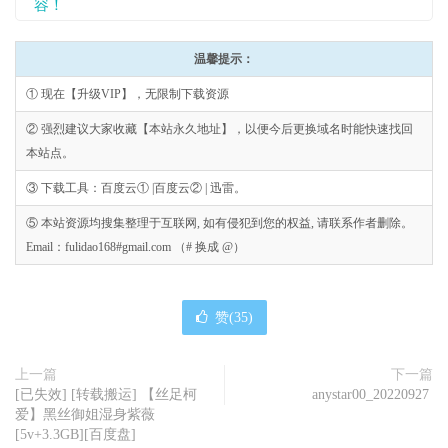
容！
温馨提示：
① 现在【升级VIP】，无限制下载资源
② 强烈建议大家收藏【本站永久地址】，以便今后更换域名时能快速找回
本站点。
③ 下载工具：百度云① |百度云② | 迅雷。
⑤ 本站资源均搜集整理于互联网, 如有侵犯到您的权益, 请联系作者删除。
Email：fulidao168#gmail.com （# 换成 @）
赞(
35
)
上一篇
下一篇
[已失效] [转载搬运] 【丝足柯
anystar00_20220927
爱】黑丝御姐湿身紫薇
[5v+3.3GB][百度盘]