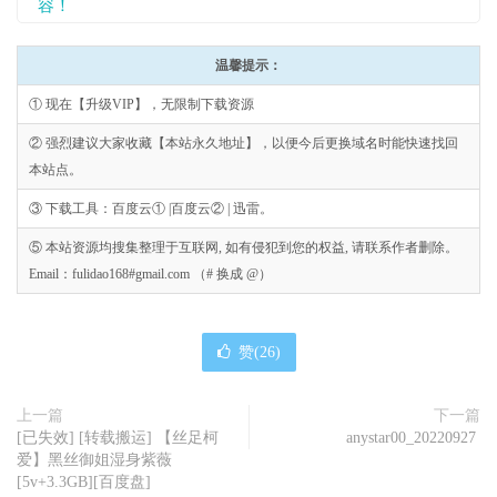
容！
温馨提示：
① 现在【升级VIP】，无限制下载资源
② 强烈建议大家收藏【本站永久地址】，以便今后更换域名时能快速找回
本站点。
③ 下载工具：百度云① |百度云② | 迅雷。
⑤ 本站资源均搜集整理于互联网, 如有侵犯到您的权益, 请联系作者删除。
Email：fulidao168#gmail.com （# 换成 @）
赞(
26
)
上一篇
下一篇
[已失效] [转载搬运] 【丝足柯
anystar00_20220927
爱】黑丝御姐湿身紫薇
[5v+3.3GB][百度盘]