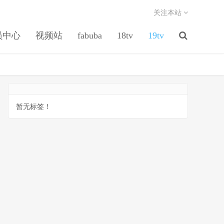
关注本站
员中心
视频站
fabuba
18tv
19tv
暂无标签！