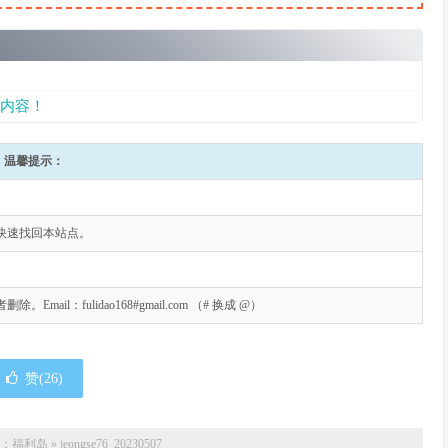
内容！
温馨提示：
快速找回本站点。
l：fulidao168#gmail.com （# 换成 @）
赞(
26
)
：
福利岛
»
jeongse76_20230507