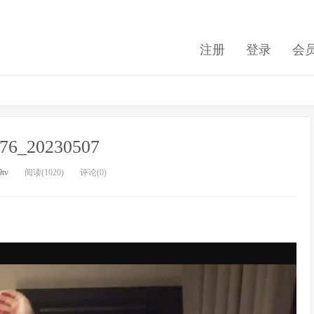
注册
登录
会
e76_20230507
9tv
阅读(1020)
评论(0)