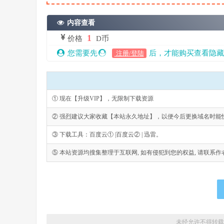
内容查看
1
价格
D币
您需要先
后，才能购买查看隐藏
注册/登陆
① 现在【升级VIP】，无限制下载资源
② 强烈建议大家收藏【本站永久地址】，以便今后更换域名时能
③ 下载工具：百度云① |百度云② | 迅雷。
⑤ 本站资源均搜集整理于互联网, 如有侵犯到您的权益, 请联系作者删除。Emai
未经允许不得转载