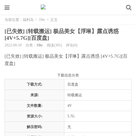
当前位置：
福利岛
>
19tv
>
正文
[已失效] [转载搬运] 极品美女【浮琳】露点诱惑
[4V+5.7G][百度盘]
2022-09-19
分类：
19tv
阅读(391)
评论(0)
[已失效] [转载搬运] 极品美女【浮琳】露点诱惑 [4V+5.7G][百
度盘]
下载信息分类
下载方式:
百度盘
来源:
转载搬运
文件数量:
4V
资源大小:
5.7G
解压密码:
无