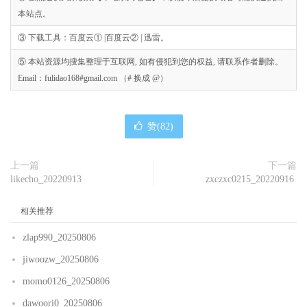
本站点。
③ 下载工具：百度云① |百度云② | 迅雷。
⑤ 本站资源均搜集整理于互联网, 如有侵犯到您的权益, 请联系作者删除。
Email：fulidao168#gmail.com （# 换成 @）
赞(
82
)
上一篇
下一篇
likecho_20220913
zxczxc0215_20220916
相关推荐
zlap990_20250806
jiwoozw_20250806
momo0126_20250806
dawoori0_20250806