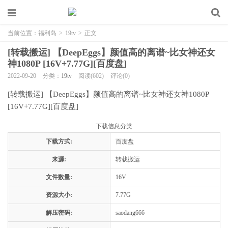
当前位置：
福利岛
>
19tv
>
正文
[转载搬运] 【DeepEggs】颜值高的离谱~比女神还女
神1080P [16V+7.77G][百度盘]
2022-09-20
分类：
19tv
阅读(602)
评论(0)
[转载搬运] 【DeepEggs】颜值高的离谱~比女神还女神1080P
[16V+7.77G][百度盘]
下载信息分类
下载方式:
百度盘
来源:
转载搬运
文件数量:
16V
资源大小:
7.77G
解压密码:
saodang666