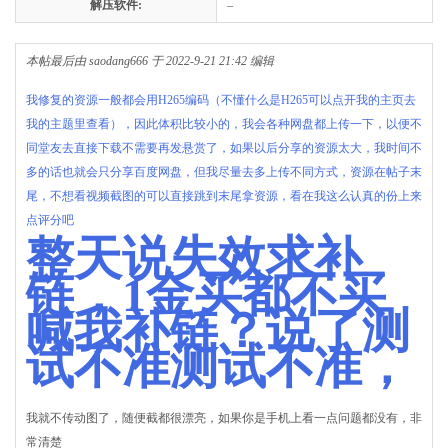
解压软件:
–
本帖最后由 saodang666 于 2022-9-21 21:42 编辑
我修复的资源一般都会用H265编码（不懂什么是H265可以点开我的主页去
我的主题里查看），因此体积比较小的，我会各种网盘都上传一下，以便不
同堂友去直接下载不需要再发悬赏了，如果以后分享的资源太大，我时间不
多的话也就会只分享百度网盘，但我尽量去多上传不同方式，资源在帖子末
尾，不想看视频截图的可以直接跳到末尾拿资源，看在我这么认真的份上来
点评分吧
整天说失效求补
链，1金买都不买
喊我补链？说了测
试不准测试不准，
我就不传动图了，随便截都很漂亮，如果你是手机上看一点问题都没有，非
常清楚