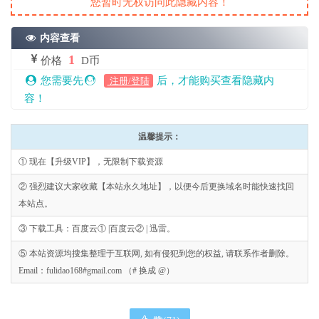
您暂时无权访问此隐藏内容！
内容查看
1
价格
D币
您需要先
后，才能购买查看隐藏内
注册/登陆
容！
温馨提示：
① 现在【升级VIP】，无限制下载资源
② 强烈建议大家收藏【本站永久地址】，以便今后更换域名时能快速找回
本站点。
③ 下载工具：百度云① |百度云② | 迅雷。
⑤ 本站资源均搜集整理于互联网, 如有侵犯到您的权益, 请联系作者删除。
Email：fulidao168#gmail.com （# 换成 @）