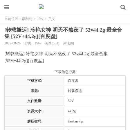
当前位置：
福利岛
>
19tv
>
正文
[转载搬运] 冷艳女神 明天不熬夜了 52v44.2g 最全合
集 [52V+44.2g][百度盘]
2022-09-26
分类：
19tv
阅读(533)
评论(0)
[转载搬运] 冷艳女神 明天不熬夜了 52v44.2g 最全合集
[52V+44.2g][百度盘]
下载信息分类
下载方式:
百度盘
来源:
转载搬运
文件数量:
52V
资源大小:
44.2g
解压密码:
tiaokan.vip