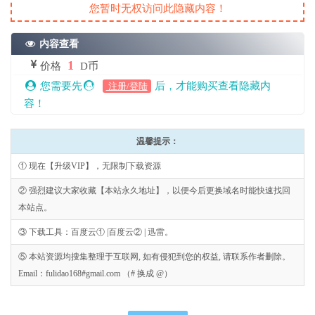
您暂时无权访问此隐藏内容！
内容查看
1
价格
D币
您需要先
后，才能购买查看隐藏内
注册/登陆
容！
温馨提示：
① 现在【升级VIP】，无限制下载资源
② 强烈建议大家收藏【本站永久地址】，以便今后更换域名时能快速找回
本站点。
③ 下载工具：百度云① |百度云② | 迅雷。
⑤ 本站资源均搜集整理于互联网, 如有侵犯到您的权益, 请联系作者删除。
Email：fulidao168#gmail.com （# 换成 @）