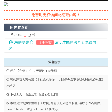
您暂时无权访问此隐藏内容！
内容查看
1
价格
D币
您需要先
后，才能购买查看隐藏内
注册/登陆
容！
温馨提示：
① 现在【升级VIP】，无限制下载资源
② 强烈建议大家收藏【本站永久地址】，以便今后更换域名时能快速找回
本站点。
③ 下载工具：百度云① |百度云② | 迅雷。
⑤ 本站资源均搜集整理于互联网, 如有侵犯到您的权益, 请联系作者删除。
Email：fulidao168#gmail.com （# 换成 @）