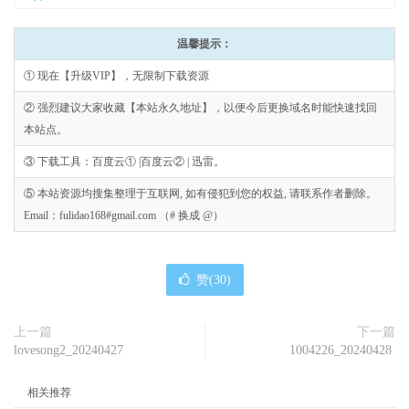
温馨提示：
① 现在【升级VIP】，无限制下载资源
② 强烈建议大家收藏【本站永久地址】，以便今后更换域名时能快速找回
本站点。
③ 下载工具：百度云① |百度云② | 迅雷。
⑤ 本站资源均搜集整理于互联网, 如有侵犯到您的权益, 请联系作者删除。
Email：fulidao168#gmail.com （# 换成 @）
赞(
30
)
上一篇
下一篇
lovesong2_20240427
1004226_20240428
相关推荐