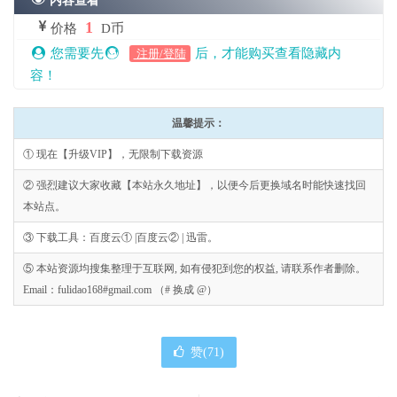
内容查看
1
价格
D币
您需要先
后，才能购买查看隐藏内
注册/登陆
容！
温馨提示：
① 现在【升级VIP】，无限制下载资源
② 强烈建议大家收藏【本站永久地址】，以便今后更换域名时能快速找回
本站点。
③ 下载工具：百度云① |百度云② | 迅雷。
⑤ 本站资源均搜集整理于互联网, 如有侵犯到您的权益, 请联系作者删除。
Email：fulidao168#gmail.com （# 换成 @）
赞(
71
)