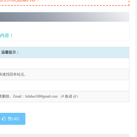
内容！
温馨提示：
快速找回本站点。
l：fulidao168#gmail.com （# 换成 @）
赞(
46
)