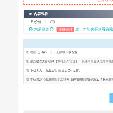
内容查看
1
价格
D币
您需要先
后，才能购买查看隐藏
注册/登陆
① 现在【升级VIP】，无限制下载资源
② 强烈建议大家收藏【本站永久地址】，以便今后更换域名时能
③ 下载工具：百度云① |百度云② | 迅雷。
⑤ 本站资源均搜集整理于互联网, 如有侵犯到您的权益, 请联系作者删除。Emai