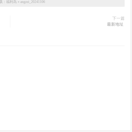
载：
福利岛
»
angzzi_20241106
下一篇
最新地址