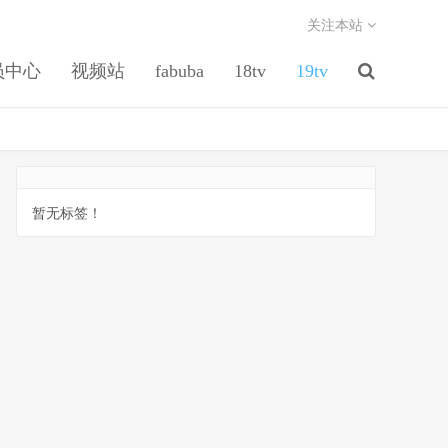
关注本站
员中心
视频站
fabuba
18tv
19tv
暂无标签！