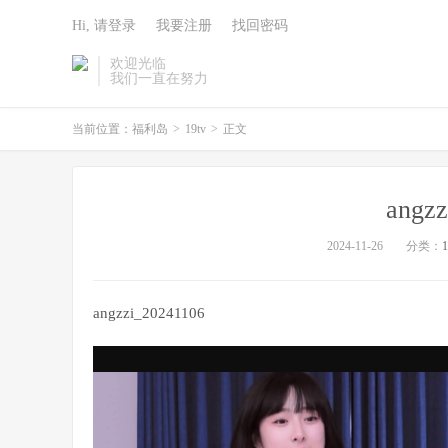
Hi, 请登录
我要注册
找回密码
欢迎光临
我们一直在努力
当前位置：
福利岛
>
19tv
>
正文
angz
2024-11-26
分类：
1
angzzi_20241106