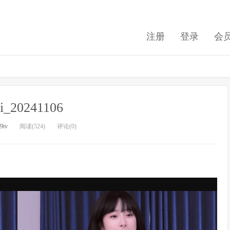
注册
登录
会
zi_20241106
9tv
阅读(524)
评论(0)