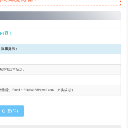
内容！
温馨提示：
快速找回本站点。
l：fulidao168#gmail.com （# 换成 @）
赞(
52
)