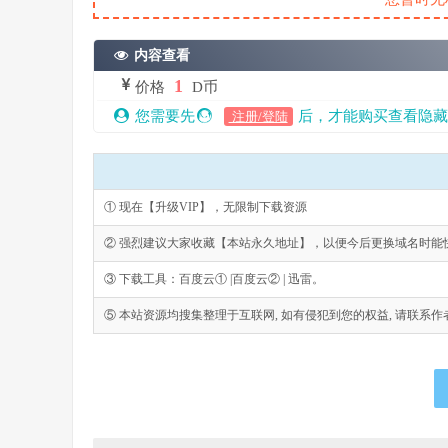
内容查看
1
价格
D币
您需要先
后，才能购买查看隐藏
注册/登陆
① 现在【升级VIP】，无限制下载资源
② 强烈建议大家收藏【本站永久地址】，以便今后更换域名时能
③ 下载工具：百度云① |百度云② | 迅雷。
⑤ 本站资源均搜集整理于互联网, 如有侵犯到您的权益, 请联系作者删除。Emai