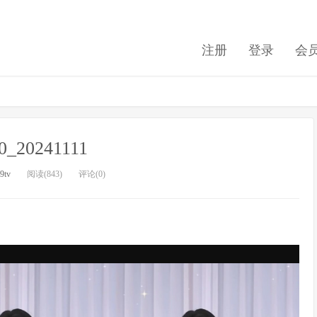
注册
登录
会
10_20241111
9tv
阅读(843)
评论(0)