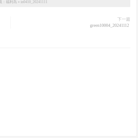
载：
福利岛
»
in0410_20241111
下一篇
green10004_20241112