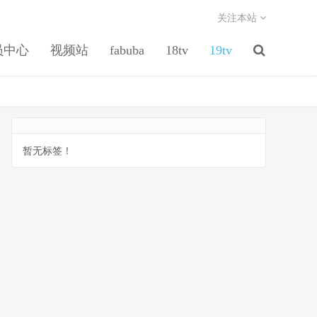
关注本站
员中心
视频站
fabuba
18tv
19tv
暂无标签！