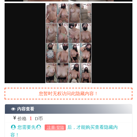
您暂时无权访问此隐藏内容！
内容查看
1
价格
D币
您需要先
后，才能购买查看隐藏内
注册/登陆
容！