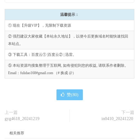
温馨提示：
① 现在【升级VIP】，无限制下载资源
② 强烈建议大家收藏【本站永久地址】，以便今后更换域名时能快速找回
本站点。
③ 下载工具：百度云① |百度云② | 迅雷。
⑤ 本站资源均搜集整理于互联网, 如有侵犯到您的权益, 请联系作者删除。
Email：fulidao168#gmail.com （# 换成 @）
赞(
80
)
上一篇
下一篇
gyg4618_20241219
in0410_20241220
相关推荐