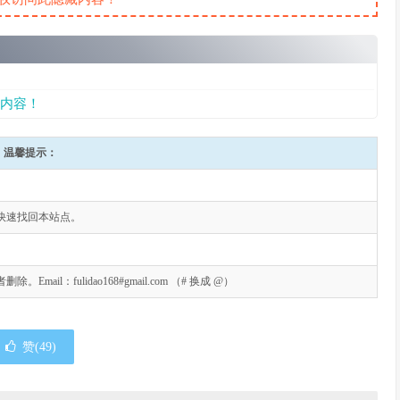
内容！
温馨提示：
快速找回本站点。
l：fulidao168#gmail.com （# 换成 @）
赞(
49
)