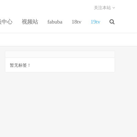
关注本站
员中心
视频站
fabuba
18tv
19tv
暂无标签！