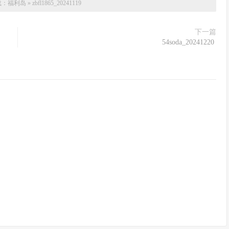
载：
福利岛
»
zbfl1865_20241119
下一篇
54soda_20241220