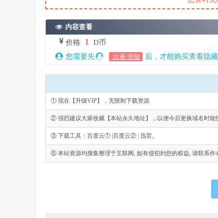
内容查看
1
价格
D币
您需要先
后，才能购买查看隐藏
注册/登陆
① 现在【升级VIP】，无限制下载资源
② 强烈建议大家收藏【本站永久地址】，以便今后更换域名时能
③ 下载工具：百度云① |百度云② | 迅雷。
⑤ 本站资源均搜集整理于互联网, 如有侵犯到您的权益, 请联系作者删除。Emai