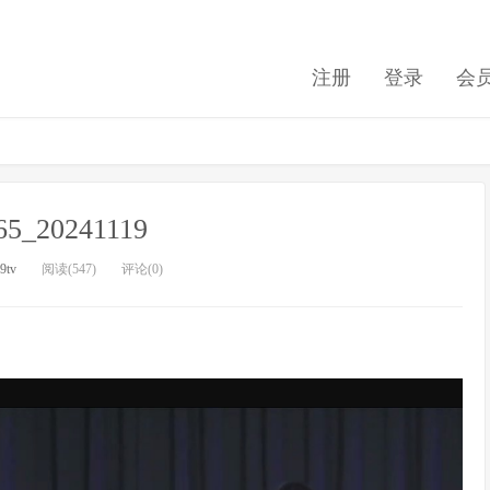
注册
登录
会
865_20241119
9tv
阅读(547)
评论(0)