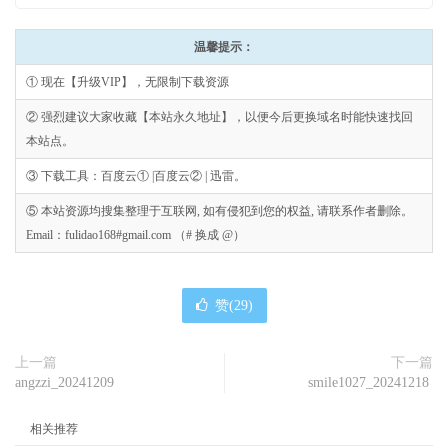
温馨提示：
① 现在【升级VIP】，无限制下载资源
② 强烈建议大家收藏【本站永久地址】，以便今后更换域名时能快速找回
本站点。
③ 下载工具：百度云① |百度云② | 迅雷。
⑤ 本站资源均搜集整理于互联网, 如有侵犯到您的权益, 请联系作者删除。
Email：fulidao168#gmail.com （# 换成 @）
赞(
29
)
上一篇
下一篇
angzzi_20241209
smile1027_20241218
相关推荐