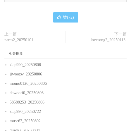
赞(
72
)
上一篇
下一篇
naras2_20250101
lovesong2_20250113
相关推荐
zlap990_20250806
jiwoozw_20250806
momo0126_20250806
dawoori0_20250806
58588253_20250806
zlap990_20250722
muse62_20250802
dusdk2_20250804