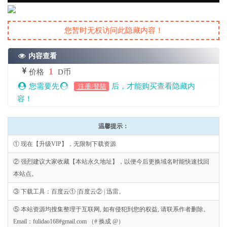
您暂时无权访问此隐藏内容！
内容查看
1
价格
D币
您需要先
后，才能购买查看隐藏内
注册/登陆
容！
温馨提示：
① 现在【升级VIP】，无限制下载资源
② 强烈建议大家收藏【本站永久地址】，以便今后更换域名时能快速找回
本站点。
③ 下载工具：百度云① |百度云② | 迅雷。
⑤ 本站资源均搜集整理于互联网, 如有侵犯到您的权益, 请联系作者删除。
Email：fulidao168#gmail.com （# 换成 @）