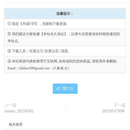
温馨提示：
① 现在【升级VIP】，无限制下载资源
② 强烈建议大家收藏【本站永久地址】，以便今后更换域名时能快速找回
本站点。
③ 下载工具：百度云① |百度云② | 迅雷。
⑤ 本站资源均搜集整理于互联网, 如有侵犯到您的权益, 请联系作者删除。
Email：fulidao168#gmail.com （# 换成 @）
赞(
70
)
上一篇
下一篇
lunana_20250502
20250517698
相关推荐