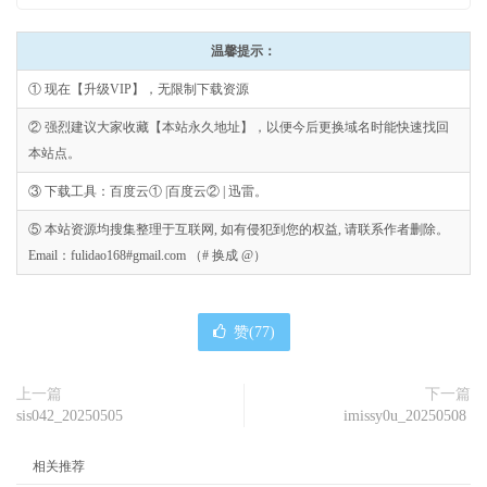
温馨提示：
① 现在【升级VIP】，无限制下载资源
② 强烈建议大家收藏【本站永久地址】，以便今后更换域名时能快速找回
本站点。
③ 下载工具：百度云① |百度云② | 迅雷。
⑤ 本站资源均搜集整理于互联网, 如有侵犯到您的权益, 请联系作者删除。
Email：fulidao168#gmail.com （# 换成 @）
赞(
77
)
上一篇
下一篇
sis042_20250505
imissy0u_20250508
相关推荐