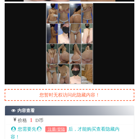
您暂时无权访问此隐藏内容！
内容查看
1
价格
D币
您需要先
后，才能购买查看隐藏内
注册/登陆
容！