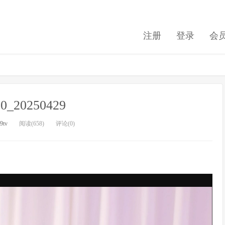
注册
登录
会
90_20250429
9tv
阅读(658)
评论(0)