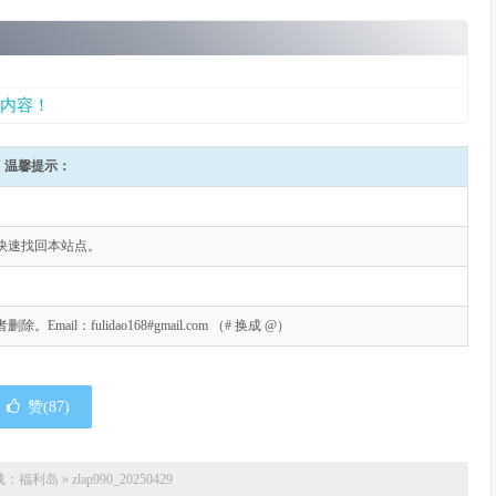
内容！
温馨提示：
快速找回本站点。
l：fulidao168#gmail.com （# 换成 @）
赞(
87
)
载：
福利岛
»
zlap990_20250429