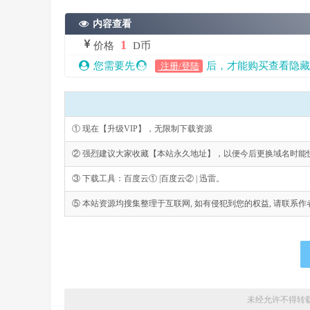
内容查看
1
价格
D币
您需要先
后，才能购买查看隐藏
注册/登陆
① 现在【升级VIP】，无限制下载资源
② 强烈建议大家收藏【本站永久地址】，以便今后更换域名时能
③ 下载工具：百度云① |百度云② | 迅雷。
⑤ 本站资源均搜集整理于互联网, 如有侵犯到您的权益, 请联系作者删除。Emai
未经允许不得转