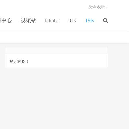
关注本站
员中心
视频站
fabuba
18tv
19tv
暂无标签！