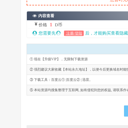
内容查看
1
价格
D币
您需要先
后，才能购买查看隐藏
注册/登陆
① 现在【升级VIP】，无限制下载资源
② 强烈建议大家收藏【本站永久地址】，以便今后更换域名时能
③ 下载工具：百度云① |百度云② | 迅雷。
⑤ 本站资源均搜集整理于互联网, 如有侵犯到您的权益, 请联系作者删除。Emai