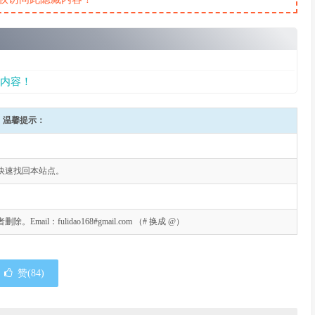
内容！
温馨提示：
快速找回本站点。
l：fulidao168#gmail.com （# 换成 @）
赞(
84
)