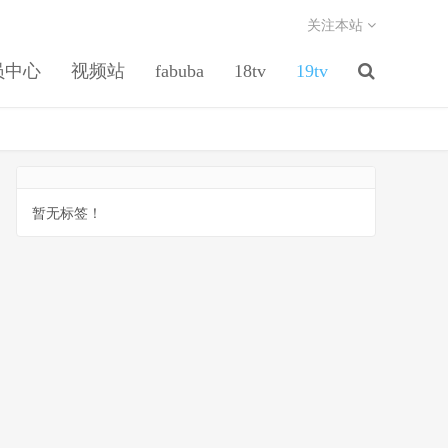
关注本站
员中心
视频站
fabuba
18tv
19tv
暂无标签！