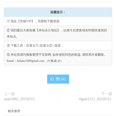
温馨提示：
① 现在【升级VIP】，无限制下载资源
② 强烈建议大家收藏【本站永久地址】，以便今后更换域名时能快速找回
本站点。
③ 下载工具：百度云① |百度云② | 迅雷。
⑤ 本站资源均搜集整理于互联网, 如有侵犯到您的权益, 请联系作者删除。
Email：fulidao168#gmail.com （# 换成 @）
赞(
54
)
上一篇
下一篇
aeaei5082_20250312
thgml1212_20250312
相关推荐