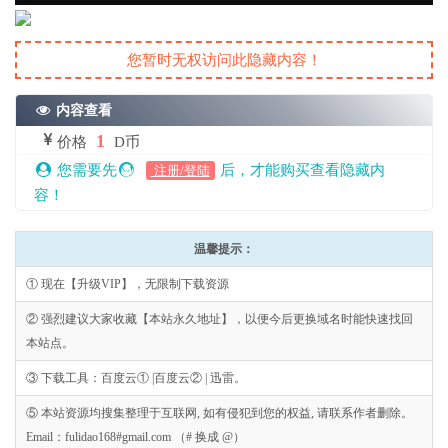
您暂时无权访问此隐藏内容！
内容查看
1
价格
D币
您需要先
后，才能购买查看隐藏内
注册/登陆
容！
温馨提示：
① 现在【升级VIP】，无限制下载资源
② 强烈建议大家收藏【本站永久地址】，以便今后更换域名时能快速找回
本站点。
③ 下载工具：百度云① |百度云② | 迅雷。
⑤ 本站资源均搜集整理于互联网, 如有侵犯到您的权益, 请联系作者删除。
Email：fulidao168#gmail.com （# 换成 @）