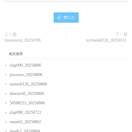
赞(
52
)
上一篇
下一篇
imanatural_20250306
nyxbada0220_20250311
相关推荐
zlap990_20250806
jiwoozw_20250806
momo0126_20250806
dawoori0_20250806
58588253_20250806
zlap990_20250722
muse62_20250802
dusdk2_20250804