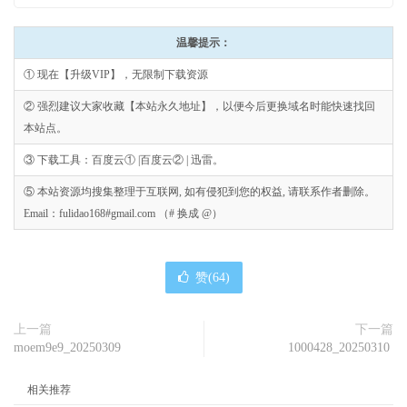
温馨提示：
① 现在【升级VIP】，无限制下载资源
② 强烈建议大家收藏【本站永久地址】，以便今后更换域名时能快速找回
本站点。
③ 下载工具：百度云① |百度云② | 迅雷。
⑤ 本站资源均搜集整理于互联网, 如有侵犯到您的权益, 请联系作者删除。
Email：fulidao168#gmail.com （# 换成 @）
赞(
64
)
上一篇
下一篇
moem9e9_20250309
1000428_20250310
相关推荐