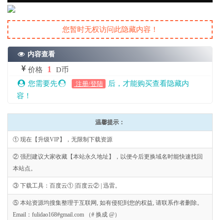
您暂时无权访问此隐藏内容！
内容查看
1
价格
D币
您需要先
后，才能购买查看隐藏内
注册/登陆
容！
温馨提示：
① 现在【升级VIP】，无限制下载资源
② 强烈建议大家收藏【本站永久地址】，以便今后更换域名时能快速找回
本站点。
③ 下载工具：百度云① |百度云② | 迅雷。
⑤ 本站资源均搜集整理于互联网, 如有侵犯到您的权益, 请联系作者删除。
Email：fulidao168#gmail.com （# 换成 @）