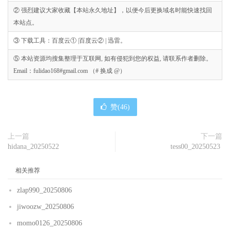
② 强烈建议大家收藏【本站永久地址】，以便今后更换域名时能快速找回
本站点。
③ 下载工具：百度云① |百度云② | 迅雷。
⑤ 本站资源均搜集整理于互联网, 如有侵犯到您的权益, 请联系作者删除。
Email：fulidao168#gmail.com （# 换成 @）
赞(
46
)
上一篇
下一篇
hidana_20250522
tess00_20250523
相关推荐
zlap990_20250806
jiwoozw_20250806
momo0126_20250806