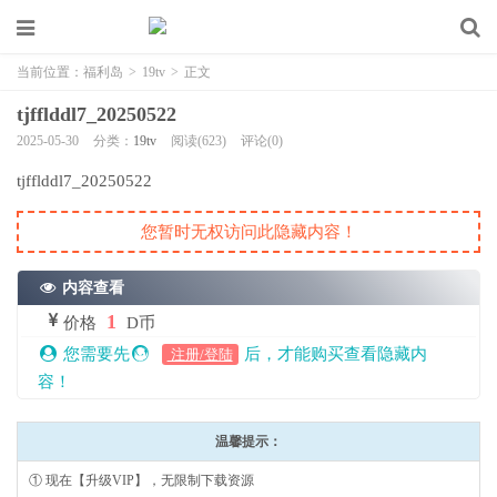
当前位置：
福利岛
>
19tv
>
正文
tjfflddl7_20250522
2025-05-30
分类：
19tv
阅读(623)
评论(0)
tjfflddl7_20250522
您暂时无权访问此隐藏内容！
内容查看
1
价格
D币
您需要先
后，才能购买查看隐藏内
注册/登陆
容！
温馨提示：
① 现在【升级VIP】，无限制下载资源